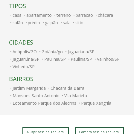
TIPOS
casa
apartamento
terreno
barracão
chácara
salão
prédio
galpão
sala
sítio
CIDADES
Anápolis/GO
Goiânia/go
Jaguariuna/SP
Jaguariúna/SP
Paulinia/SP
Paulínia/SP
Valinhos/SP
Vinhedo/SP
BAIRROS
Jardim Margarida
Chacara da Barra
Mansoes Santo Antonio
Vila Marieta
Loteamento Parque dos Alecrins
Parque Xangrila
Jardim Nilópolis
Caminhos de San Conrado (Sousas)
Jardim Paulicéia
Alphaville Campinas
Jardim Bom Retiro
Jardim Itamarati
Vila Itapura
Alugar casa no Taquaral
Compra casa no Taquaral
Cidade Universitária
Parque das Flores