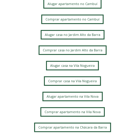
Alugar apartamento no Cambuí
Jardim Santa Marcelina
Chácara da Barra
Vila Proost de Souza
Jardim dos Oliveiras
Comprar apartamento no Cambuí
Parque São Quirino
Residencial Estância Eudóxia (Barão Geraldo)
Alugar casa no Jardim Alto da Barra
Vila Manoel Ferreira
Novo Taquaral
Recanto dos Dourados
Jardim Guarani
Jardim Itatinga
Comprar casa no Jardim Alto da Barra
Ponte Preta
Vila Nogueira
Parque Alto Taquaral
Cambui
Guara
Parque Xangrilá
Botafogo
Alugar casa na Vila Nogueira
Loteamento Mont Blanc Residence
Parque Prado
Sítios de Recreio Gramado
Centro
Swiss Park
Alphaville Dom Pedro
Parque Via Norte
Sao Bernardo
Comprar casa na Vila Nogueira
Parque Imperador
Parque das Quaresmeiras
Colinas do Atibaia
Sousas
Nova Campinas
Bonfim
Alugar apartamento na Vila Nova
Jardim Nossa Senhora Auxiliadora
Jardim Leonor
Jardim Santa Genebra
Cambuí
Jardim Conceicao
Comprar apartamento na Vila Nova
Jardim Nova Europa
Chacara Primavera
Vila Nova
Parque Rural Fazenda Santa Cândida
Jardim Guanabara
Comprar apartamento na Chácara da Barra