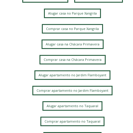
Parque Nova Campinas
Loteamento Santa Ana do Atibaia (Sousas)
Alugar casa no Parque Xangrila
Mansões Santo Antônio
Loteamento Residencial Pedra Alta (Sousas)
Comprar casa no Parque Xangrila
Alphaville Dom Pedro 3
Jardim Planalto
Bairro das Palmeiras
Loteamento Alphaville Campinas
Alugar casa na Chácara Primavera
Jardim Chapadão
Fazenda Santa Cândida
Jardim Paraíso
Comprar casa na Chácara Primavera
Loteamento Caminhos de São Conrado (Sousas)
Ville Sainte Hélène
Vila Mimosa
Jardim Chapadao
Alugar apartamento no Jardim Flamboyant
Jardim Pauliceia
Vila Rossi Borghi e Siqueira
Barao Geraldo
Jardim Proença
Jardim das Paineiras
Comprar apartamento no Jardim Flamboyant
Parque Santa Bárbara
Jardim Flamboyant
Chácara Primavera
Alugar apartamento no Taquaral
Loteamento Residencial Entre Verdes (Sousas)
Barão Geraldo
Taquaral
Chacara Santa Margarida
Comprar apartamento no Taquaral
Parque Taquaral
Jardim Bela Vista
Jardim Myrian Moreira da Costa
Bosque