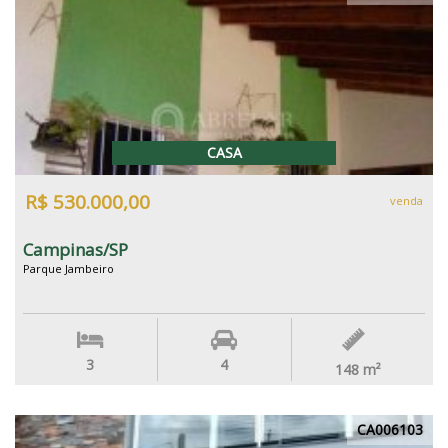
CASA
R$ 530.000,00
venda
Campinas/SP
Parque Jambeiro
3
4
148
m²
CA006103