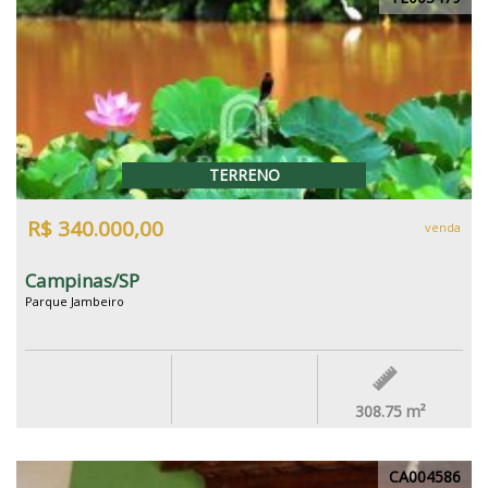
TERRENO
R$ 340.000,00
venda
Campinas/SP
Parque Jambeiro
308.75
m²
CA004586