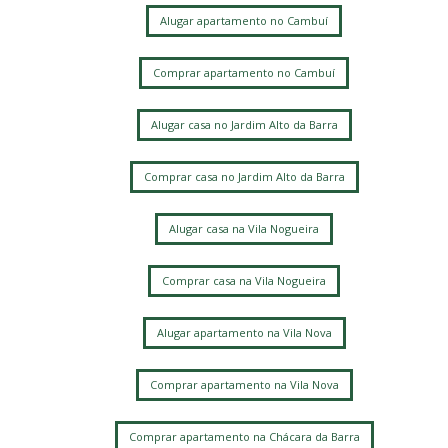
Vila Proost de Souza
Jardim dos Oliveiras
Alugar apartamento no Cambuí
Parque São Quirino
Residencial Estância Eudóxia (Barão Geraldo)
Comprar apartamento no Cambuí
Vila Manoel Ferreira
Novo Taquaral
Recanto dos Dourados
Jardim Itatinga
Ponte Preta
Alugar casa no Jardim Alto da Barra
Vila Nogueira
Parque Alto Taquaral
Cambui
Guara
Parque Xangrilá
Botafogo
Comprar casa no Jardim Alto da Barra
Loteamento Mont Blanc Residence
Parque Prado
Sítios de Recreio Gramado
Centro
Swiss Park
Alugar casa na Vila Nogueira
Alphaville Dom Pedro
Parque Via Norte
Sao Bernardo
Parque Imperador
Parque das Quaresmeiras
Colinas do Atibaia
Jardim Bela Vista
Comprar casa na Vila Nogueira
Jardim Myrian Moreira da Costa
Parque Jambeiro
Sousas
Nova Campinas
Bonfim
Alugar apartamento na Vila Nova
Jardim Nossa Senhora Auxiliadora
Jardim Leonor
Jardim Santa Genebra
Cambuí
Jardim Conceicao
Comprar apartamento na Vila Nova
Jardim Nova Europa
Chacara Primavera
Vila Nova
Parque Rural Fazenda Santa Cândida
Jardim Guanabara
Comprar apartamento na Chácara da Barra