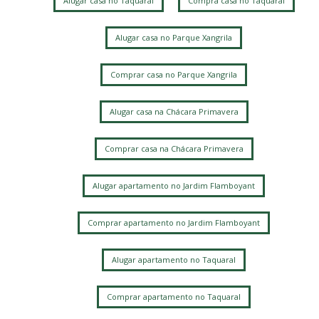
Alugar casa no Taquaral
Compra casa no Taquaral
Cidade Universitária
Parque das Flores
Parque Nova Campinas
Loteamento Santa Ana do Atibaia (Sousas)
Alugar casa no Parque Xangrila
Mansões Santo Antônio
Loteamento Residencial Pedra Alta (Sousas)
Comprar casa no Parque Xangrila
Alphaville Dom Pedro 3
Jardim Planalto
Bairro das Palmeiras
Loteamento Alphaville Campinas
Alugar casa na Chácara Primavera
Jardim Chapadão
Fazenda Santa Cândida
Jardim Paraíso
Comprar casa na Chácara Primavera
Loteamento Caminhos de São Conrado (Sousas)
Ville Sainte Hélène
Vila Mimosa
Jardim Chapadao
Alugar apartamento no Jardim Flamboyant
Jardim Pauliceia
Vila Rossi Borghi e Siqueira
Barao Geraldo
Jardim Proença
Jardim das Paineiras
Comprar apartamento no Jardim Flamboyant
Parque Santa Bárbara
Jardim Flamboyant
Chácara Primavera
Alugar apartamento no Taquaral
Loteamento Residencial Entre Verdes (Sousas)
Barão Geraldo
Taquaral
Jardim Santa Marcelina
Comprar apartamento no Taquaral
Chacara Santa Margarida
Parque Taquaral
Bosque