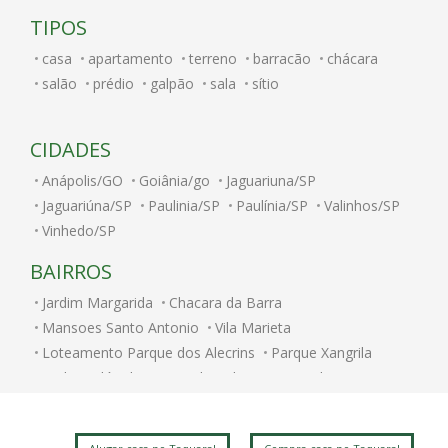
TIPOS
casa
apartamento
terreno
barracão
chácara
salão
prédio
galpão
sala
sítio
CIDADES
Anápolis/GO
Goiânia/go
Jaguariuna/SP
Jaguariúna/SP
Paulinia/SP
Paulínia/SP
Valinhos/SP
Vinhedo/SP
BAIRROS
Jardim Margarida
Chacara da Barra
Mansoes Santo Antonio
Vila Marieta
Loteamento Parque dos Alecrins
Parque Xangrila
Jardim Nilópolis
Caminhos de San Conrado (Sousas)
Jardim Paulicéia
Alphaville Campinas
Jardim Bom Retiro
Jardim Itamarati
Vila Itapura