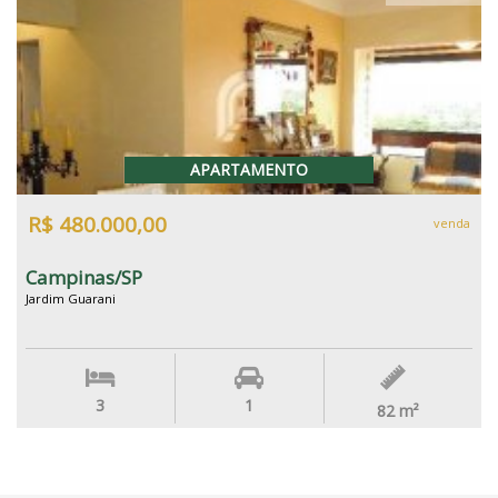
APARTAMENTO
R$ 480.000,00
venda
Campinas/SP
Jardim Guarani
3
1
82
m²