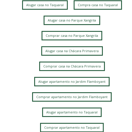
Alugar casa no Taquaral
Compra casa no Taquaral
Cidade Universitária
Parque das Flores
Parque Nova Campinas
Loteamento Santa Ana do Atibaia (Sousas)
Alugar casa no Parque Xangrila
Mansões Santo Antônio
Loteamento Residencial Pedra Alta (Sousas)
Comprar casa no Parque Xangrila
Alphaville Dom Pedro 3
Jardim Planalto
Bairro das Palmeiras
Loteamento Alphaville Campinas
Alugar casa na Chácara Primavera
Jardim Chapadão
Fazenda Santa Cândida
Jardim Paraíso
Comprar casa na Chácara Primavera
Loteamento Caminhos de São Conrado (Sousas)
Ville Sainte Hélène
Alugar apartamento no Jardim Flamboyant
Residencial Estância Eudóxia (Barão Geraldo)
Vila Manoel Ferreira
Vila Mimosa
Jardim Chapadao
Comprar apartamento no Jardim Flamboyant
Jardim Pauliceia
Vila Rossi Borghi e Siqueira
Barao Geraldo
Jardim Proença
Jardim das Paineiras
Alugar apartamento no Taquaral
Parque Santa Bárbara
Jardim Flamboyant
Chácara Primavera
Comprar apartamento no Taquaral
Loteamento Residencial Entre Verdes (Sousas)