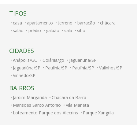
TIPOS
casa
apartamento
terreno
barracão
chácara
salão
prédio
galpão
sala
sítio
CIDADES
Anápolis/GO
Goiânia/go
Jaguariuna/SP
Jaguariúna/SP
Paulinia/SP
Paulínia/SP
Valinhos/SP
Vinhedo/SP
BAIRROS
Jardim Margarida
Chacara da Barra
Mansoes Santo Antonio
Vila Marieta
Loteamento Parque dos Alecrins
Parque Xangrila
Jardim Nilópolis
Caminhos de San Conrado (Sousas)
Jardim Paulicéia
Alphaville Campinas
Jardim Bom Retiro
Jardim Itamarati
Vila Itapura