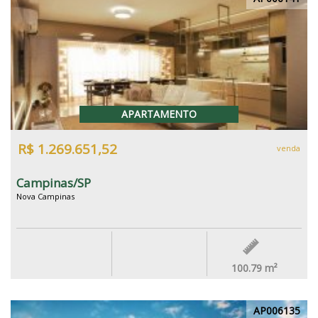
APARTAMENTO
R$ 1.269.651,52
venda
Campinas/SP
Nova Campinas
100.79
m²
AP006135