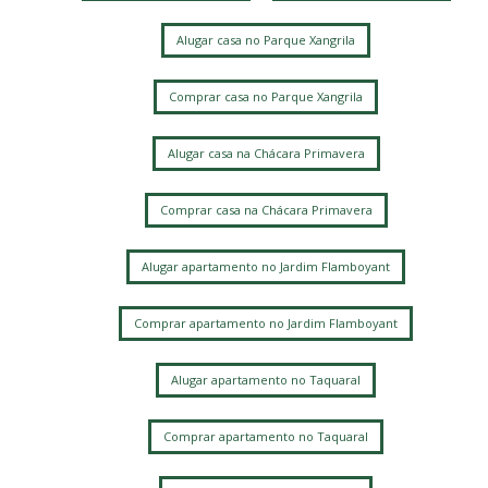
Parque Nova Campinas
Loteamento Santa Ana do Atibaia (Sousas)
Alugar casa no Parque Xangrila
Mansões Santo Antônio
Loteamento Residencial Pedra Alta (Sousas)
Comprar casa no Parque Xangrila
Alphaville Dom Pedro 3
Jardim Planalto
Bairro das Palmeiras
Loteamento Alphaville Campinas
Alugar casa na Chácara Primavera
Jardim Chapadão
Fazenda Santa Cândida
Jardim Paraíso
Comprar casa na Chácara Primavera
Loteamento Caminhos de São Conrado (Sousas)
Ville Sainte Hélène
Alugar apartamento no Jardim Flamboyant
Residencial Estância Eudóxia (Barão Geraldo)
Vila Manoel Ferreira
Vila Mimosa
Jardim Chapadao
Comprar apartamento no Jardim Flamboyant
Jardim Pauliceia
Vila Rossi Borghi e Siqueira
Barao Geraldo
Jardim Proença
Jardim das Paineiras
Alugar apartamento no Taquaral
Parque Santa Bárbara
Jardim Flamboyant
Chácara Primavera
Comprar apartamento no Taquaral
Loteamento Residencial Entre Verdes (Sousas)
Barão Geraldo
Taquaral
Chacara Santa Margarida