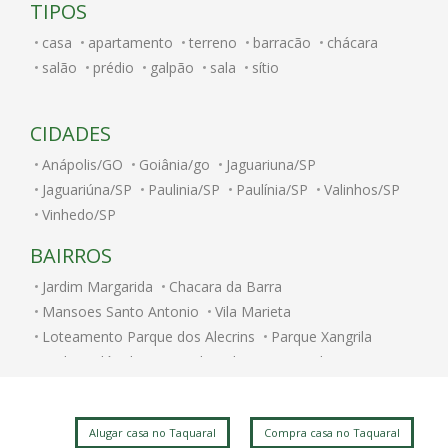
TIPOS
casa
apartamento
terreno
barracão
chácara
salão
prédio
galpão
sala
sítio
CIDADES
Anápolis/GO
Goiânia/go
Jaguariuna/SP
Jaguariúna/SP
Paulinia/SP
Paulínia/SP
Valinhos/SP
Vinhedo/SP
BAIRROS
Jardim Margarida
Chacara da Barra
Mansoes Santo Antonio
Vila Marieta
Loteamento Parque dos Alecrins
Parque Xangrila
Jardim Nilópolis
Caminhos de San Conrado (Sousas)
Jardim Paulicéia
Alphaville Campinas
Jardim Bom Retiro
Jardim Itamarati
Vila Itapura
Alugar casa no Taquaral
Compra casa no Taquaral
Cidade Universitária
Parque das Flores